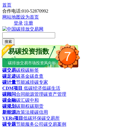
首页
合作电话:010-52870992
网站地图
设为首页
登录
注册
搜索
易碳投资指数
7
碳排放交易市场投资风向标
碳交易
碳税
碳标签
碳足迹
碳基金
碳盘查
碳计量
节能减排
碳专家
CDM项目
低碳经济
低碳生活
碳顾问
合同能源管理
碳资产管理
碳金融
碳汇
碳中和
碳规划
碳期权
碳期货
新能源
政策法规
碳信用
VERs项目
低碳环保
碳交易所
碳专题
节能服务公司
碳交易案例