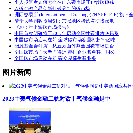
个人投资者如何怎么在广东碳市场开户炒碳赚钱
以碳金融产品创新打破分割的碳市场
洲际交易所 (Intercontinental Exchange) (NYSE: ICE) 旗下
清华大学副教授周剑：京张地区将试点衔接绿电
《2015年上海碳市场报告》
中国首次明确将于2017年启动全国性碳排放交易系
中国碳市场启动在即 全球碳市场容量将超70亿吨
能源基金会邹骥：从五方面评判全国碳市场是否
全国碳市场＂大考＂将近 控排企业名单将适时公
全国碳市场启动在即 碳交易催生新业务
图片新闻
2023中美气候金融二轨对话丨气候金融是中