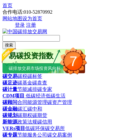
首页
合作电话:010-52870992
网站地图
设为首页
登录
注册
搜索
易碳投资指数
7
碳排放交易市场投资风向标
碳交易
碳税
碳标签
碳足迹
碳基金
碳盘查
碳计量
节能减排
碳专家
CDM项目
低碳经济
低碳生活
碳顾问
合同能源管理
碳资产管理
碳金融
碳汇
碳中和
碳规划
碳期权
碳期货
新能源
政策法规
碳信用
VERs项目
低碳环保
碳交易所
碳专题
节能服务公司
碳交易案例