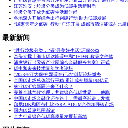
广州碳普惠平台累计注册用户超22万 陆续开展社区、校
江苏淮安：垃圾分类成为低碳生活新时尚
垃圾分类正成为低碳生活新时尚
各地深入开展绿色出行创建行动 助力低碳发展
“碳惠天府之低碳+行动”广泛开展 成都市清洁能源占比超过
最新新闻
“践行垃圾分类， ‘碳’寻美好生活”环保公益
牵头支撑上海市碳达峰碳中和“1+1+N”政策文件体
浦发银行《零碳产业园综合金融服务方案》正式
碳中和未来技术青年学者论坛
“2023长江大保护 双碳在行动”创新论坛举办
全国碳市场总体运行平稳 累计成交额超194亿元
林业碳汇给新疆带来了什么？
完善全球气候治理，共建绿色低碳世界——傅聪
中国碳市场金融化还在路上，需循序渐进，发挥
印尼OJK和阿布扎比FSRA-ADGM合作加强碳市场
国内碳普惠氛围渐浓
全力打造绿色低碳高质量发展新高地