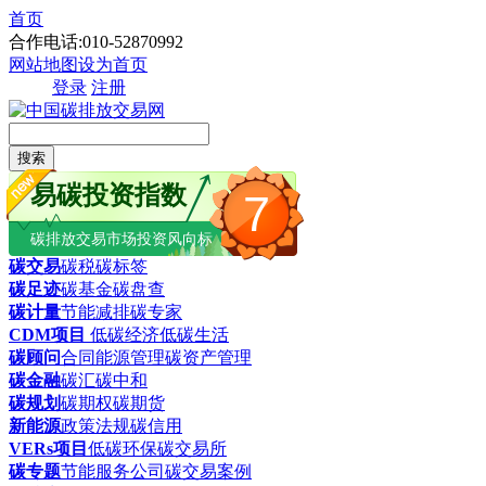
首页
合作电话:010-52870992
网站地图
设为首页
登录
注册
搜索
易碳投资指数
7
碳排放交易市场投资风向标
碳交易
碳税
碳标签
碳足迹
碳基金
碳盘查
碳计量
节能减排
碳专家
CDM项目
低碳经济
低碳生活
碳顾问
合同能源管理
碳资产管理
碳金融
碳汇
碳中和
碳规划
碳期权
碳期货
新能源
政策法规
碳信用
VERs项目
低碳环保
碳交易所
碳专题
节能服务公司
碳交易案例