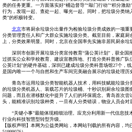
类的任务更重。一方面落实好“桶边督导”“敲门行动”“积分激
行为，发现一起、查处一起、曝光一起。同时，把垃圾分类纳入
类”的积极转变。
北京
市将厨余垃圾分出量作为检验垃圾分类成效的一项重
分类管理责任人和广大群众实施垃圾分类。截至目前，家庭厨余垃
上，分类效果明显。同时，北京在全国率先实施非居民厨余垃圾
深圳市创新开展垃圾分类宣传教育“蒲公英计划”，获全国推
过抓实公众和学校教育、建设宣教阵地、打造分类科普推广队
公英计划”的硬件基础，深圳已建成垃圾分类科普场馆27个，
是国内唯一一个与自然和生产车间完美融合展示的垃圾处理历
青岛市运用垃圾分类智能机器人技术，用科技赋能垃圾分类
的垃圾分类机器人、装载芯片的垃圾桶、十秒识别厨余垃圾图像
问题，而且在潜移默化中提升了人们的环保观念。青岛首次尝试
头，能精准识别垃圾种类，一旦有人分类错误，物业人员会对
“关键小事”最能体现精细治理。应充分利用新一代信息技术
行业向科技智慧型转型升级。
【版权声明】本网为公益类网站，本网站刊载的所有内容，均
51999076）。