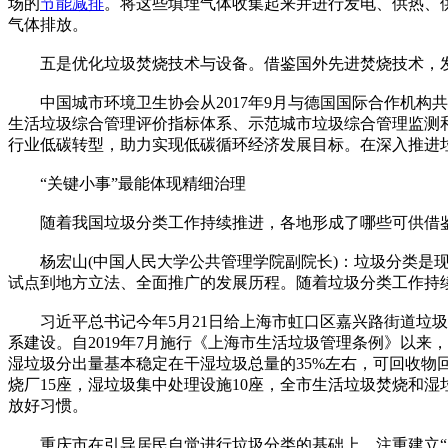
场的
节能减排
。将这些填埋气体收集起来并进行发电、供热、
气体排放。
五是优化垃圾焚烧技术与设备。借鉴国外先进焚烧技术，发
中国城市环境卫生协会从2017年9月与德国国际合作机构共
生活垃圾综合管理评价指标体系、示范城市垃圾综合管理监测
行业低碳转型，助力实现低碳循环经济发展目标。在深入推进
“关键小事”最能体现精细治理
随着我国垃圾分类工作持续推进，各地形成了哪些可供借
杨宏山(中国人民大学公共管理学院副院长)：垃圾分类是现
试点到地方立法、全面推广的发展历程。随着垃圾分类工作持
习近平总书记今年5月21日给上海市虹口区嘉兴路街道垃圾
系建设。自2019年7月施行《上海市生活垃圾管理条例》以
湿垃圾分出量基本稳定在干湿垃圾总量的35%左右，可回收物回
烧厂15座，湿垃圾集中处理设施10座，全市生活垃圾焚烧和湿
放好习惯。
重庆市在引导居民自觉进行垃圾分类的基础上，注重建立“监督