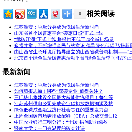
相关阅读
0
江苏淮安：垃圾分类成为低碳生活新时尚
山东省首个碳普惠平台“碳惠日照”正式上线
“武碳江湖”正式上线 将提供不低于20个减排场景
多措并举，不断增强全民节约意识 倡导绿色低碳 弘扬新
由山西省生态环境厅指导建立的山西省碳普惠机制——“
北京首个绿色生活碳普惠活动平台“绿色生活季”小程序正
最新新闻
江苏淮安：垃圾分类成为低碳生活新时尚
如何填报志愿！哪些“双碳专业”值得关注？
三门核电将建设全国最大核能供汽项目！每年等
江苏苏州供电公司完成企业碳排放数据溯源及核
绿色低碳成金融业践行社会责任的重要发力点
上周全国碳市场碳排放配额（CEA）总成交量1,12
中国农业银行三明分行：“十碳”措施助力绿盈
暨南大学：一门有温度的碳会计课