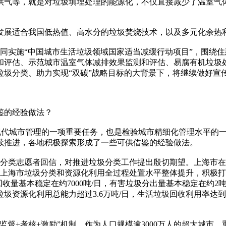
供气等，就是对垃圾填埋处理的能源化，不仅直接减少了温室气
展适合我国低热值、高水分的垃圾焚烧技术，以及多元化余热利
同实施“中国城市生活垃圾领域国家适当减缓行动项目”，围绕
和评估、示范城市温室气体减排效果监测和评估、易腐有机垃圾
垃圾分类、助力实现“双碳”战略目标的大背景下，将继续做好宣
鉴的经验做法？
代城市管理的一项重要任务，也是检验城市精细化管理水平的一
续推进，各地积极探索形成了一些可供借鉴的经验做法。
分类志愿者回信，对推进垃圾分类工作提出殷切期望。上海市在
来，上海市垃圾分类和资源化利用全过程处置水平整体提升，积极
收量基本稳定在约7000吨/日，有害垃圾分出量基本稳定在约
垃圾资源化利用总能力超过3.6万吨/日，生活垃圾回收利用率达
+考核+激励”机制。作为人口规模逾3000万人的超大城市