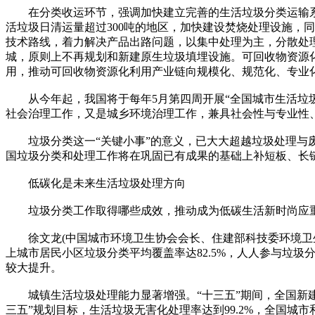
在分类收运环节，强调加快建立完善的生活垃圾分类运输系统
活垃圾日清运量超过300吨的地区，加快建设焚烧处理设施，
技术路线，着力解决产品出路问题，以集中处理为主，分散处
城，原则上不再规划和新建原生垃圾填埋设施。可回收物资源
用，推动可回收物资源化利用产业链向规模化、规范化、专业
从今年起，我国将于每年5月第四周开展“全国城市生活垃圾分
社会治理工作，又是城乡环境治理工作，兼具社会性与专业性
垃圾分类这一“关键小事”的意义，已大大超越垃圾处理与废
国垃圾分类和处理工作将在巩固已有成果的基础上补短板、长
低碳化是未来生活垃圾处理方向
垃圾分类工作取得哪些成效，推动成为低碳生活新时尚应
徐文龙(中国城市环境卫生协会会长、住建部科技委环境卫生专
上城市居民小区垃圾分类平均覆盖率达82.5%，人人参与垃圾
较大提升。
城镇生活垃圾处理能力显著增强。“十三五”期间，全国新建垃圾
三五”规划目标，生活垃圾无害化处理率达到99.2%，全国城