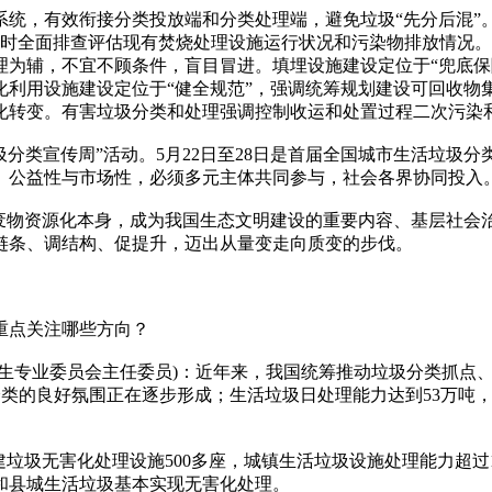
，有效衔接分类投放端和分类处理端，避免垃圾“先分后混”。
同时全面排查评估现有焚烧处理设施运行状况和污染物排放情况。
理为辅，不宜不顾条件，盲目冒进。填埋设施建设定位于“兜底保
化利用设施建设定位于“健全规范”，强调统筹规划建设可回收物
化转变。有害垃圾分类和处理强调控制收运和处置过程二次污染
类宣传周”活动。5月22日至28日是首届全国城市生活垃圾分
、公益性与市场性，必须多元主体共同参与，社会各界协同投入
物资源化本身，成为我国生态文明建设的重要内容、基层社会治
链条、调结构、促提升，迈出从量变走向质变的步伐。
重点关注哪些方向？
业委员会主任委员)：近年来，我国统筹推动垃圾分类抓点、连线
分类的良好氛围正在逐步形成；生活垃圾日处理能力达到53万吨，
无害化处理设施500多座，城镇生活垃圾设施处理能力超过127万
市和县城生活垃圾基本实现无害化处理。