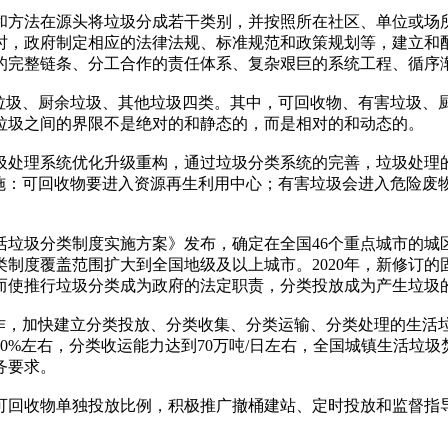
方法在源头将垃圾分成若干类别，并按照所在社区、单位或场所
时，政府制定相应的法律法规、标准规范和政策规划等，建立和
的完整链条、分工合作的责任体系、复杂艰巨的系统工程、循序
圾、厨余垃圾、其他垃圾四类。其中，可回收物、有害垃圾、
垃圾之间的界限不是绝对的和静态的，而是相对的和动态的。
处理系统优化升级重构，通过垃圾分类系统的完善，垃圾处理的
设施：可回收物要进入资源再生利用中心；有害垃圾会进入危险废
垃圾分类制度实施方案》发布，确定在全国46个重点城市的城区
制度覆盖范围扩大到全国地级及以上城市。2020年，新修订
而使推行垃圾分类成为政府的法定职责，分类投放成为产生垃圾
，加快建立分类投放、分类收集、分类运输、分类处理的生活垃
60%左右，分类收运能力达到70万吨/日左右，全国城镇生活垃圾
务要求。
回收物单独投放比例，积极推广撤桶建站、定时投放和监督指导