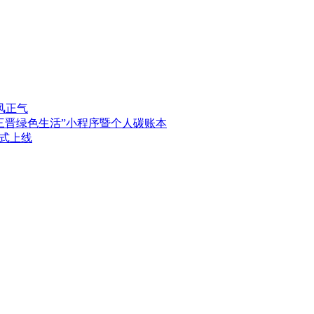
风正气
三晋绿色生活”小程序暨个人碳账本
式上线