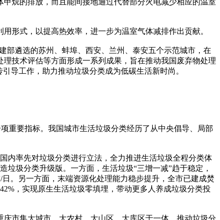
体甲烷的排放，而且能间接地通过代替部分火电减少相应的温室
用形式，以提高热效率，进一步为温室气体减排作出贡献。
住建部遴选的苏州、蚌埠、西安、兰州、泰安五个示范城市，在
处理技术评估等方面形成一系列成果，旨在推动我国废弃物处理
传引导工作，助力推动垃圾分类成为低碳生活新时尚。
项重要指标。我国城市生活垃圾分类经历了从中央倡导、局部
国内率先对垃圾分类进行立法，全力推进生活垃圾全程分类体
打造垃圾分类升级版。一方面，生活垃圾“三增一减”趋于稳定，
2吨/日。另一方面，末端资源化处理能力稳步提升，全市已建成焚
到42%，实现原生生活垃圾零填埋，带动更多人养成垃圾分类投
，重庆市集大城市、大农村、大山区、大库区于一体，推动垃圾分