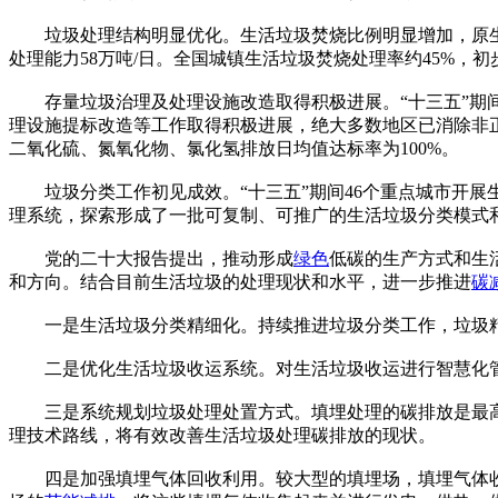
垃圾处理结构明显优化。生活垃圾焚烧比例明显增加，原生垃圾
处理能力58万吨/日。全国城镇生活垃圾焚烧处理率约45%，
存量垃圾治理及处理设施改造取得积极进展。“十三五”期间
理设施提标改造等工作取得积极进展，绝大多数地区已消除非正
二氧化硫、氮氧化物、氯化氢排放日均值达标率为100%。
垃圾分类工作初见成效。“十三五”期间46个重点城市开展生
理系统，探索形成了一批可复制、可推广的生活垃圾分类模式和
党的二十大报告提出，推动形成
绿色
低碳的生产方式和生
和方向。结合目前生活垃圾的处理现状和水平，进一步推进
碳
一是生活垃圾分类精细化。持续推进垃圾分类工作，垃圾精
二是优化生活垃圾收运系统。对生活垃圾收运进行智慧化管
三是系统规划垃圾处理处置方式。填埋处理的碳排放是最高的
理技术路线，将有效改善生活垃圾处理碳排放的现状。
四是加强填埋气体回收利用。较大型的填埋场，填埋气体收集