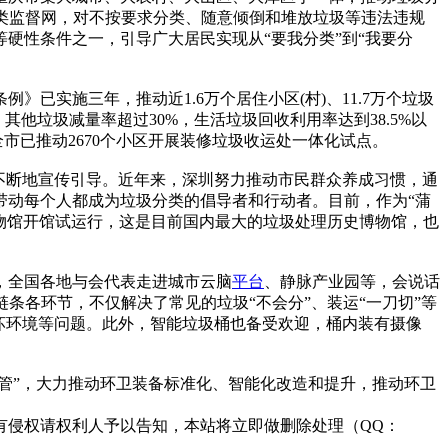
圾分类监督网，对不按要求分类、随意倾倒和堆放垃圾等违法违规
硬性条件之一，引导广大居民实现从“要我分类”到“我要分
例》已实施三年，推动近1.6万个居住小区(村)、11.7万个垃圾
他垃圾减量率超过30%，生活垃圾回收利用率达到38.5%以
市已推动2670个小区开展装修垃圾收运处一体化试点。
不断地宣传引导。近年来，深圳努力推动市民群众养成习惯，通
带动每个人都成为垃圾分类的倡导者和行动者。目前，作为“蒲
博物馆开馆试运行，这是目前国内最大的垃圾处理历史博物馆，也
，全国各地与会代表走进城市云脑
平台
、静脉产业园等，会说话
条各环节，不仅解决了常见的垃圾“不会分”、装运“一刀切”等
破坏环境等问题。此外，智能垃圾桶也备受欢迎，桶内装有摄像
管”，大力推动环卫装备标准化、智能化改造和提升，推动环卫
有侵权请权利人予以告知，本站将立即做删除处理（QQ：