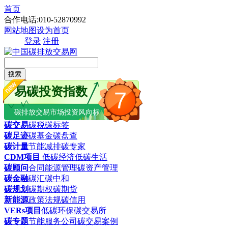
首页
合作电话:010-52870992
网站地图
设为首页
登录
注册
搜索
易碳投资指数
7
碳排放交易市场投资风向标
碳交易
碳税
碳标签
碳足迹
碳基金
碳盘查
碳计量
节能减排
碳专家
CDM项目
低碳经济
低碳生活
碳顾问
合同能源管理
碳资产管理
碳金融
碳汇
碳中和
碳规划
碳期权
碳期货
新能源
政策法规
碳信用
VERs项目
低碳环保
碳交易所
碳专题
节能服务公司
碳交易案例