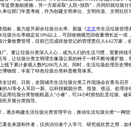
励”等监督激励措施，另一方面采取“人防+技防”，共同织就垃
单位部门年度考核，作为创建文明单位、文明街道、文明社区等
要指标，着力提升厨余垃圾分出率。新版《
北京
市生活垃圾管理条
圾分出率稳定在18%以上，可回收物规范回收量增长近一倍，其
计量收费管理，目前已完成排放登记的管理责任人4.62万家，全
广。要让垃圾分类深入人心，成为人们的生活习惯，需要持续
伍等，让垃圾分类文明理念像蒲公英的种子一样不断传播扩散，
线上线下累计参观人数约200万人次。同时，生活垃圾处理历史
史博物馆，丰富了特色垃圾分类科普教育体系。
全过程。日前，全国城市生活垃圾分类工作现场会在青岛召开
的AI等令人耳目一新。以科技赋能分类、投放、收运、处理全链
运用垃圾分类智能机器人“小睿”，可24小时抓拍乱丢垃圾、
居民开展分类指导。
，逐步构建生活垃圾分类管理平台，推动生活垃圾分类“一网统
已署名来源和作者，仅供访问者个人学习、研究或欣赏之用，如