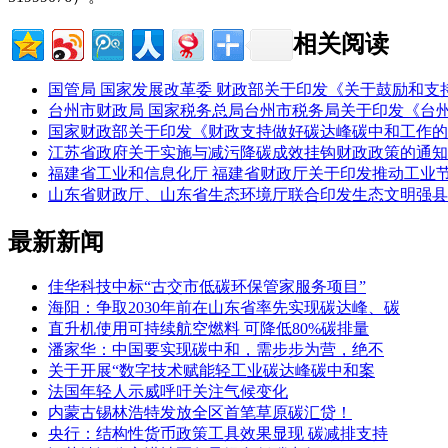
相关阅读
国管局 国家发展改革委 财政部关于印发《关于鼓励和
台州市财政局 国家税务总局台州市税务局关于印发《台
国家财政部关于印发《财政支持做好碳达峰碳中和工作的意见
江苏省政府关于实施与减污降碳成效挂钩财政政策的通知【苏
福建省工业和信息化厅 福建省财政厅关于印发推动工业
山东省财政厅、山东省生态环境厅联合印发生态文明强县
最新新闻
佳华科技中标“古交市低碳环保管家服务项目”
海阳：争取2030年前在山东省率先实现碳达峰、碳
直升机使用可持续航空燃料 可降低80%碳排量
潘家华：中国要实现碳中和，需步步为营，绝不
关于开展“数字技术赋能轻工业碳达峰碳中和案
法国年轻人示威呼吁关注气候变化
内蒙古锡林浩特发放全区首笔草原碳汇贷！
央行：结构性货币政策工具效果显现 碳减排支持