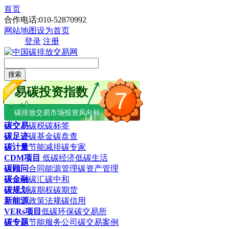
首页
合作电话:010-52870992
网站地图
设为首页
登录
注册
搜索
易碳投资指数
7
碳排放交易市场投资风向标
碳交易
碳税
碳标签
碳足迹
碳基金
碳盘查
碳计量
节能减排
碳专家
CDM项目
低碳经济
低碳生活
碳顾问
合同能源管理
碳资产管理
碳金融
碳汇
碳中和
碳规划
碳期权
碳期货
新能源
政策法规
碳信用
VERs项目
低碳环保
碳交易所
碳专题
节能服务公司
碳交易案例