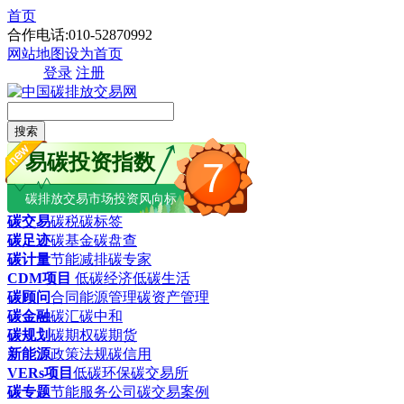
首页
合作电话:010-52870992
网站地图
设为首页
登录
注册
搜索
易碳投资指数
7
碳排放交易市场投资风向标
碳交易
碳税
碳标签
碳足迹
碳基金
碳盘查
碳计量
节能减排
碳专家
CDM项目
低碳经济
低碳生活
碳顾问
合同能源管理
碳资产管理
碳金融
碳汇
碳中和
碳规划
碳期权
碳期货
新能源
政策法规
碳信用
VERs项目
低碳环保
碳交易所
碳专题
节能服务公司
碳交易案例