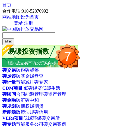
首页
合作电话:010-52870992
网站地图
设为首页
登录
注册
搜索
易碳投资指数
7
碳排放交易市场投资风向标
碳交易
碳税
碳标签
碳足迹
碳基金
碳盘查
碳计量
节能减排
碳专家
CDM项目
低碳经济
低碳生活
碳顾问
合同能源管理
碳资产管理
碳金融
碳汇
碳中和
碳规划
碳期权
碳期货
新能源
政策法规
碳信用
VERs项目
低碳环保
碳交易所
碳专题
节能服务公司
碳交易案例