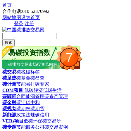
首页
合作电话:010-52870992
网站地图
设为首页
登录
注册
搜索
易碳投资指数
7
碳排放交易市场投资风向标
碳交易
碳税
碳标签
碳足迹
碳基金
碳盘查
碳计量
节能减排
碳专家
CDM项目
低碳经济
低碳生活
碳顾问
合同能源管理
碳资产管理
碳金融
碳汇
碳中和
碳规划
碳期权
碳期货
新能源
政策法规
碳信用
VERs项目
低碳环保
碳交易所
碳专题
节能服务公司
碳交易案例