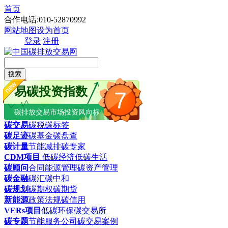
首页
合作电话:010-52870992
网站地图
设为首页
登录
注册
搜索
易碳投资指数
7
碳排放交易市场投资风向标
碳交易
碳税
碳标签
碳足迹
碳基金
碳盘查
碳计量
节能减排
碳专家
CDM项目
低碳经济
低碳生活
碳顾问
合同能源管理
碳资产管理
碳金融
碳汇
碳中和
碳规划
碳期权
碳期货
新能源
政策法规
碳信用
VERs项目
低碳环保
碳交易所
碳专题
节能服务公司
碳交易案例