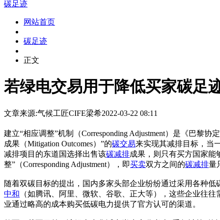
碳足迹
网站首页
碳足迹
正文
若绿电交易用于降低买家碳足迹
文章来源:气候工匠CIFE
梁希
2022-03-22 08:11
建立“相应调整”机制（Corresponding Adjustment
成果（Mitigation Outcomes）”的
碳交易
来实现其减排目标，当一国的“减排
减排项目的东道国选择出售该
碳减排
成果，则只有买方国家能
整”（Corresponding Adjustment），即
买卖
双方之间的
碳减排
量
随着双碳目标的提出，国内多家头部企业纷纷通过采用各种低
中和
（如腾讯、阿里、微软、谷歌、正大等），这些企业往往
业通过略高的成本购买低碳电力提供了官方认可的渠道。