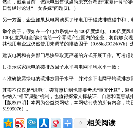
然而，截至目前，该绿电出售试点尚未充分考虑“重复计算“的
日曾经讨论过“一女多嫁”问题[2]。）
另一方面，企业如果从电网购买了绿电用于碳减排或碳中和，
举个例子，假如在一个电力系统中有400亿度煤电、100亿度风电。假设
100亿度风电全部出售给一个零碳产业园内的企业，将能够实现约
其他用电企业仍然使用未调节的排放因子（0.65kgCO2/kW
建议电网和有关部门尽快采取更严谨的方式开展工作。可考虑
1. 提示买家绿电的碳排放因子水平与电网平均水平一致；
2. 准确披露绿电的碳排放因子水平，并对余下电网平均碳排放
其实不仅仅是“绿电”，碳普惠机制也需要考虑“重复计算”，
快纳入“相应调整”机制，也值得探索支撑核证、自愿和普惠减
【版权声明】本网为公益类网站，本网站刊载的所有内容，均
51999076）。
相关阅读
0