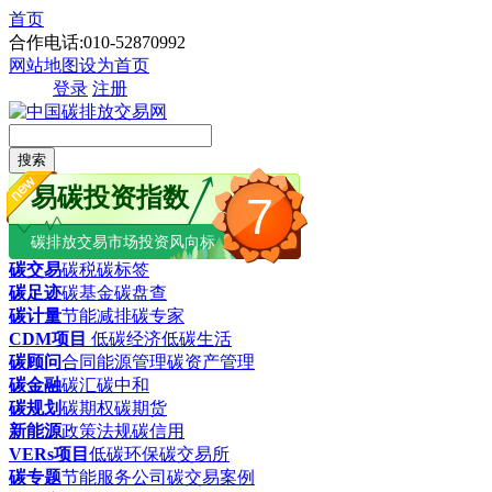
首页
合作电话:010-52870992
网站地图
设为首页
登录
注册
搜索
易碳投资指数
7
碳排放交易市场投资风向标
碳交易
碳税
碳标签
碳足迹
碳基金
碳盘查
碳计量
节能减排
碳专家
CDM项目
低碳经济
低碳生活
碳顾问
合同能源管理
碳资产管理
碳金融
碳汇
碳中和
碳规划
碳期权
碳期货
新能源
政策法规
碳信用
VERs项目
低碳环保
碳交易所
碳专题
节能服务公司
碳交易案例