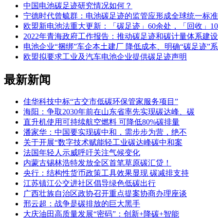
中国电池碳足迹研究情况如何？
宁德时代曾毓群：电池碳足迹的监管应形成全球统一标准
欧盟新电池法重大更新：「碳足迹」60余处，「回收」10
2022年青海政府工作报告：推动碳足迹和碳计量体系建设
电池企业“捆绑”车企本土建厂 降低成本、明确“碳足迹”
欧盟拟要求工业及汽车电池企业提供碳足迹声明
最新新闻
佳华科技中标“古交市低碳环保管家服务项目”
海阳：争取2030年前在山东省率先实现碳达峰、碳
直升机使用可持续航空燃料 可降低80%碳排量
潘家华：中国要实现碳中和，需步步为营，绝不
关于开展“数字技术赋能轻工业碳达峰碳中和案
法国年轻人示威呼吁关注气候变化
内蒙古锡林浩特发放全区首笔草原碳汇贷！
央行：结构性货币政策工具效果显现 碳减排支持
江苏镇江公交进社区倡导绿色低碳出行
广西壮族自治区政协召开重点提案协商办理座谈
邢云超：战争是碳排放的巨大黑手
大庆油田高质量发展“密码”：创新+降碳+智能