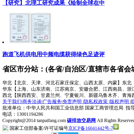
【研究】北理工研究成果《绘制全球在中
跑道飞机供电用中频电缆获得绿色足迹评
省区市分站：(各省/自治区/直辖市各省
华北【北京、天津、河北石家庄保定、山西太原、内蒙】
东北
华东【上海、山东济南、江苏南京、安徽合肥、江西南昌、浙
西北【陕西西安、甘肃兰州、宁夏银川、新疆乌鲁木齐、青海
关于我们
|
商务洽谈
|
广告服务
|
免责声明
|
隐私权政策
|
版权声明
|
批准单位：中华人民共和国工业信息部 国家工商管理总局 指导
电话：13001194286
Copyright@2014 tanpaifang.com
碳排放交易网
All Rights Reserve
国家工信部备案/许可证编号
京ICP备16041442号-7