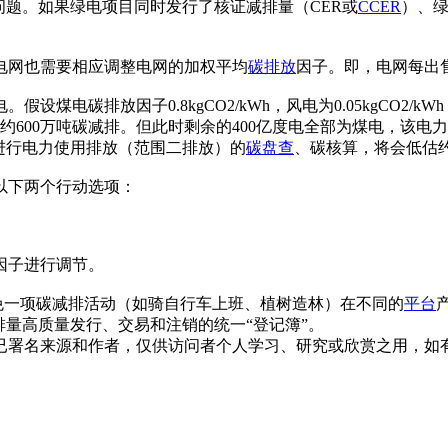
问题。如果绿电项目同时发行了核证减排量（CER或
CCER
）、绿
电网也需要相应调整电网的加权平均
碳排放
因子。即，电网每出
煤电碳排放因子0.8kgCO2/kWh，风电为0.05kgCO2/kW
600万吨碳减排。但此时剩余的400亿度电全部为煤电，该电力系统
h）进行电力使用排放（范围二排放）的
碳盘查
、碳核算，将会低估约
以下两个行动选项：
因子进行调节。
避免一项碳减排活动（如骑自行车上班、植树造林）在不同的
平台
排量高质量发行、交易和注销的统一“登记簿”。
已署名来源和作者，仅供访问者个人学习、研究或欣赏之用，如