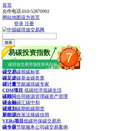
首页
合作电话:010-52870992
网站地图
设为首页
登录
注册
搜索
易碳投资指数
7
碳排放交易市场投资风向标
碳交易
碳税
碳标签
碳足迹
碳基金
碳盘查
碳计量
节能减排
碳专家
CDM项目
低碳经济
低碳生活
碳顾问
合同能源管理
碳资产管理
碳金融
碳汇
碳中和
碳规划
碳期权
碳期货
新能源
政策法规
碳信用
VERs项目
低碳环保
碳交易所
碳专题
节能服务公司
碳交易案例