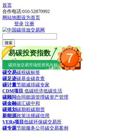
首页
合作电话:010-52870992
网站地图
设为首页
登录
注册
搜索
易碳投资指数
7
碳排放交易市场投资风向标
碳交易
碳税
碳标签
碳足迹
碳基金
碳盘查
碳计量
节能减排
碳专家
CDM项目
低碳经济
低碳生活
碳顾问
合同能源管理
碳资产管理
碳金融
碳汇
碳中和
碳规划
碳期权
碳期货
新能源
政策法规
碳信用
VERs项目
低碳环保
碳交易所
碳专题
节能服务公司
碳交易案例