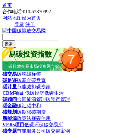
首页
合作电话:010-52870992
网站地图
设为首页
登录
注册
搜索
易碳投资指数
7
碳排放交易市场投资风向标
碳交易
碳税
碳标签
碳足迹
碳基金
碳盘查
碳计量
节能减排
碳专家
CDM项目
低碳经济
低碳生活
碳顾问
合同能源管理
碳资产管理
碳金融
碳汇
碳中和
碳规划
碳期权
碳期货
新能源
政策法规
碳信用
VERs项目
低碳环保
碳交易所
碳专题
节能服务公司
碳交易案例