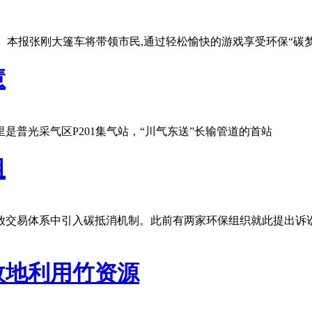
城。本报张刚大篷车将带领市民,通过轻松愉快的游戏享受环保“碳梦
慧
普光采气区P201集气站，“川气东送”长输管道的首站
阻
放交易体系中引入碳抵消机制。此前有两家环保组织就此提出诉讼
效地利用竹资源