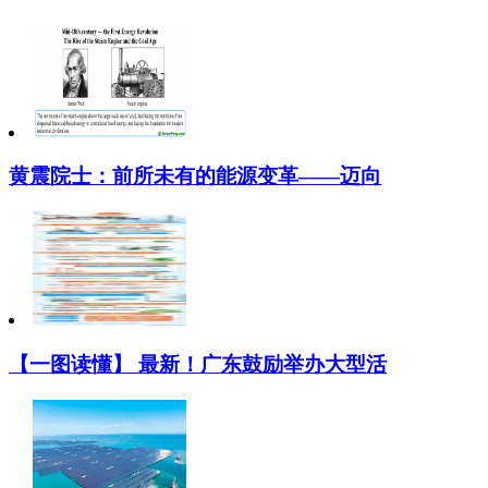
黄震院士：前所未有的能源变革——迈向
【一图读懂】 最新！广东鼓励举办大型活