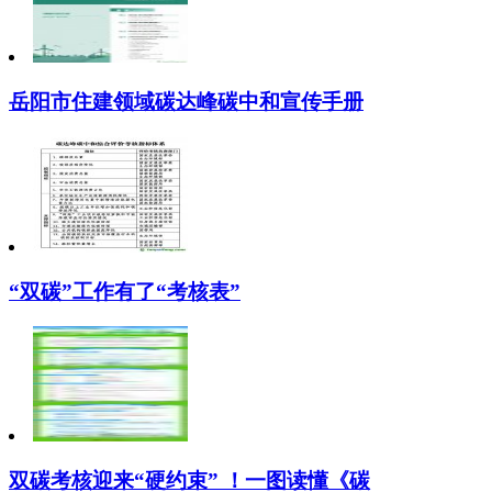
岳阳市住建领域碳达峰碳中和宣传手册
“双碳”工作有了“考核表”
双碳考核迎来“硬约束” ！一图读懂《碳