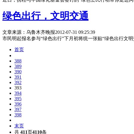
绿色出行，文明交通
文章来源：乌鲁木齐晚报
2012-07-31 09:25:39
市民明起报名参与“绿色出行”下月初将统一张贴“绿色出行文明
首页
388
389
390
391
392
393
394
395
396
397
398
末页
共
411
页
4110
条