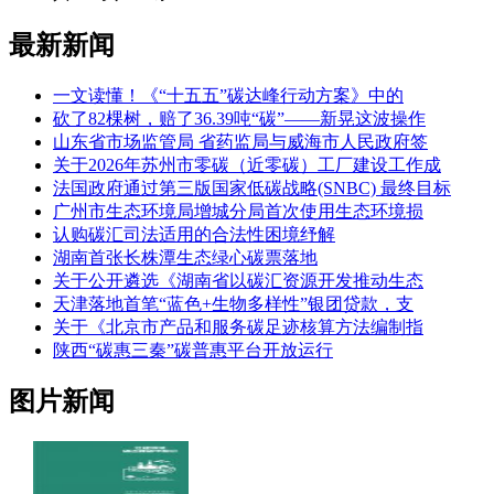
最新新闻
一文读懂！《“十五五”碳达峰行动方案》中的
砍了82棵树，赔了36.39吨“碳”——新晃这波操作
山东省市场监管局 省药监局与威海市人民政府签
关于2026年苏州市零碳（近零碳）工厂建设工作成
法国政府通过第三版国家低碳战略(SNBC) 最终目标
广州市生态环境局增城分局首次使用生态环境损
认购碳汇司法适用的合法性困境纾解
湖南首张长株潭生态绿心碳票落地
关于公开遴选《湖南省以碳汇资源开发推动生态
天津落地首笔“蓝色+生物多样性”银团贷款，支
关于《北京市产品和服务碳足迹核算方法编制指
陕西“碳惠三秦”碳普惠平台开放运行
图片新闻