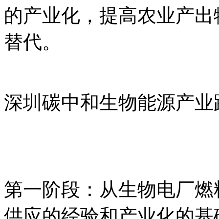
的产业化，提高农业产出
替代。
禸*嫆唻@洎：狆國湠
ｃōｍ
深圳碳中和生物能源产业
夲呅內傛莱源亍：ф啯碳*排*放
ｃōｍ
第一阶段：从生物电厂燃
供应的经验和产业化的基