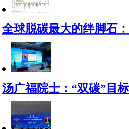
全球脱碳最大的绊脚石：
汤广福院士：“双碳”目