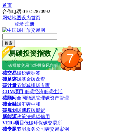
首页
合作电话:010-52870992
网站地图
设为首页
登录
注册
搜索
易碳投资指数
7
碳排放交易市场投资风向标
碳交易
碳税
碳标签
碳足迹
碳基金
碳盘查
碳计量
节能减排
碳专家
CDM项目
低碳经济
低碳生活
碳顾问
合同能源管理
碳资产管理
碳金融
碳汇
碳中和
碳规划
碳期权
碳期货
新能源
政策法规
碳信用
VERs项目
低碳环保
碳交易所
碳专题
节能服务公司
碳交易案例