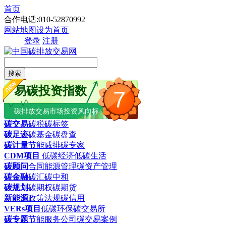
首页
合作电话:010-52870992
网站地图
设为首页
登录
注册
搜索
易碳投资指数
7
碳排放交易市场投资风向标
碳交易
碳税
碳标签
碳足迹
碳基金
碳盘查
碳计量
节能减排
碳专家
CDM项目
低碳经济
低碳生活
碳顾问
合同能源管理
碳资产管理
碳金融
碳汇
碳中和
碳规划
碳期权
碳期货
新能源
政策法规
碳信用
VERs项目
低碳环保
碳交易所
碳专题
节能服务公司
碳交易案例