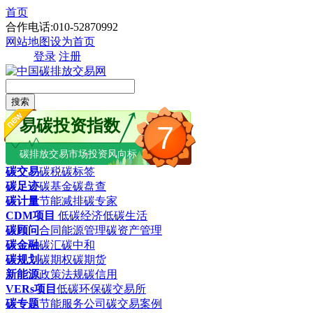
首页
合作电话:010-52870992
网站地图
设为首页
登录
注册
搜索
易碳投资指数
7
碳排放交易市场投资风向标
碳交易
碳税
碳标签
碳足迹
碳基金
碳盘查
碳计量
节能减排
碳专家
CDM项目
低碳经济
低碳生活
碳顾问
合同能源管理
碳资产管理
碳金融
碳汇
碳中和
碳规划
碳期权
碳期货
新能源
政策法规
碳信用
VERs项目
低碳环保
碳交易所
碳专题
节能服务公司
碳交易案例