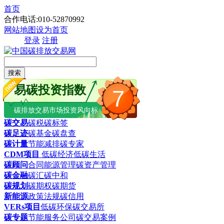
首页
合作电话:010-52870992
网站地图
设为首页
登录
注册
搜索
易碳投资指数
7
碳排放交易市场投资风向标
碳交易
碳税
碳标签
碳足迹
碳基金
碳盘查
碳计量
节能减排
碳专家
CDM项目
低碳经济
低碳生活
碳顾问
合同能源管理
碳资产管理
碳金融
碳汇
碳中和
碳规划
碳期权
碳期货
新能源
政策法规
碳信用
VERs项目
低碳环保
碳交易所
碳专题
节能服务公司
碳交易案例