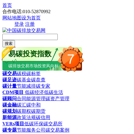
首页
合作电话:010-52870992
网站地图
设为首页
登录
注册
搜索
易碳投资指数
7
碳排放交易市场投资风向标
碳交易
碳税
碳标签
碳足迹
碳基金
碳盘查
碳计量
节能减排
碳专家
CDM项目
低碳经济
低碳生活
碳顾问
合同能源管理
碳资产管理
碳金融
碳汇
碳中和
碳规划
碳期权
碳期货
新能源
政策法规
碳信用
VERs项目
低碳环保
碳交易所
碳专题
节能服务公司
碳交易案例