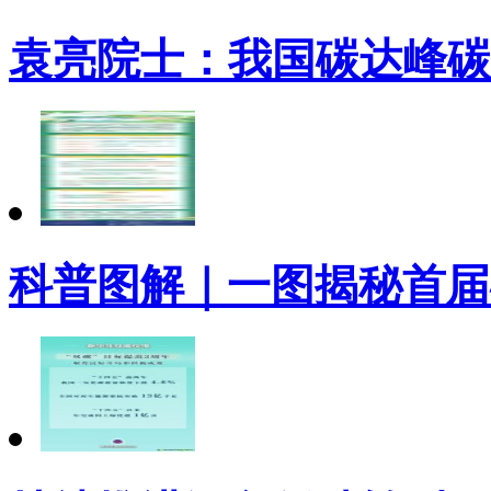
袁亮院士：我国碳达峰碳
科普图解｜一图揭秘首届