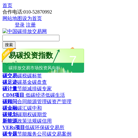
首页
合作电话:010-52870992
网站地图
设为首页
登录
注册
搜索
易碳投资指数
7
碳排放交易市场投资风向标
碳交易
碳税
碳标签
碳足迹
碳基金
碳盘查
碳计量
节能减排
碳专家
CDM项目
低碳经济
低碳生活
碳顾问
合同能源管理
碳资产管理
碳金融
碳汇
碳中和
碳规划
碳期权
碳期货
新能源
政策法规
碳信用
VERs项目
低碳环保
碳交易所
碳专题
节能服务公司
碳交易案例