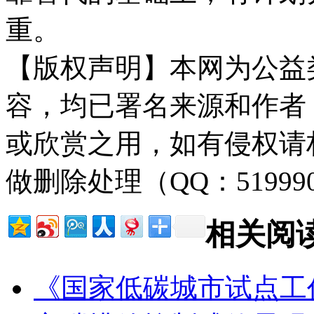
重。
【版权声明】本网为公益
容，均已署名来源和作者
或欣赏之用，如有侵权请
做删除处理（QQ：51999
相关阅
《国家低碳城市试点工作