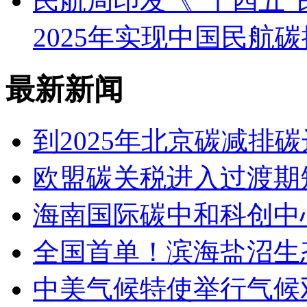
民航局印发《“十四五”
2025年实现中国民航
最新新闻
到2025年北京碳减排
欧盟碳关税进入过渡期
海南国际碳中和科创中
全国首单！滨海盐沼生
中美气候特使举行气候