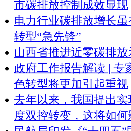
市碳排放控制成效显现
电力行业碳排放增长虽
转型“急先锋”
山西省推进近零碳排放
政府工作报告解读 | 
色转型将更加引起重视
去年以来，我国提出实
度双控转变，这将如何