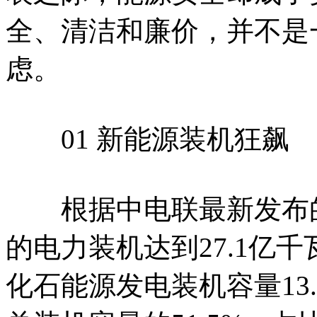
全、清洁和廉价，并不是
虑。
01 新能源装机狂飙
根据中电联最新发布的数
的电力装机达到27.1亿千
化石能源发电装机容量13.