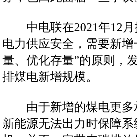
中电联在2021年12月
电力供应安全，需要新增
量、优化存量”的原则，
排煤电新增规模。
由于新增的煤电更多承
新能源无法出力时保障系