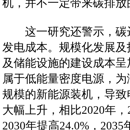
机，并不一定带来碳排放
这一研究还警示，碳达
发电成本。规模化发展及
及储能设施的建设成本呈
属于低能量密度电源，为
规模的新能源装机，导致
大幅上升，相比2020年，2
2030年提高24.0%，203