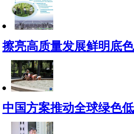
擦亮高质量发展鲜明底色
中国方案推动全球绿色低