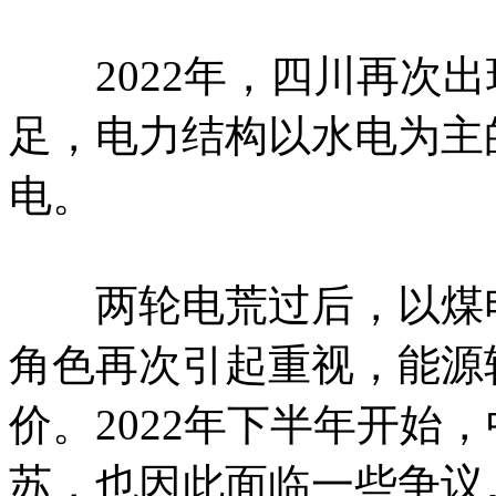
2022年，四川再次出
足，电力结构以水电为主
电。
两轮电荒过后，以煤电
角色再次引起重视，能源
价。2022年下半年开始
苏，也因此面临一些争议