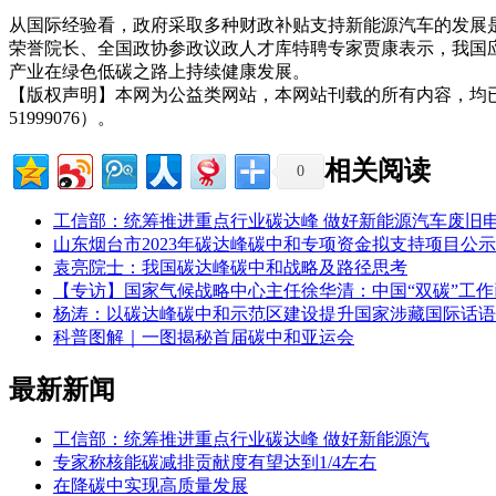
从国际经验看，政府采取多种财政补贴支持新能源汽车的发展
荣誉院长、全国政协参政议政人才库特聘专家贾康表示，我国
产业在绿色低碳之路上持续健康发展。
【版权声明】本网为公益类网站，本网站刊载的所有内容，均
51999076）。
相关阅读
0
工信部：统筹推进重点行业碳达峰 做好新能源汽车废旧
山东烟台市2023年碳达峰碳中和专项资金拟支持项目公示
袁亮院士：我国碳达峰碳中和战略及路径思考
【专访】国家气候战略中心主任徐华清：中国“双碳”工作已
杨涛：以碳达峰碳中和示范区建设提升国家涉藏国际话语
科普图解｜一图揭秘首届碳中和亚运会
最新新闻
工信部：统筹推进重点行业碳达峰 做好新能源汽
专家称核能碳减排贡献度有望达到1/4左右
在降碳中实现高质量发展