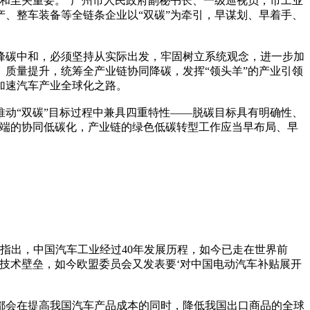
和至关重要。”广州市人民政府副秘书长、一级巡视员，市工业
、整车装备等全链条企业以“双碳”为牵引，早谋划、早着手、
峰碳中和，必须坚持从实际出发，牢固树立系统观念，进一步加
质量提升，统筹全产业链协同降碳，发挥“领头羊”的产业引领
加速汽车产业全球化之路。
动“双碳”目标过程中兼具四重特性——脱碳目标具有明确性、
料端的协同低碳化，产业链的绿色低碳转型工作应当早布局、早
指出，中国汽车工业经过40年发展历程，如今已走在世界前
技术壁垒，如今欧盟委员会又发表要‘对中国电动汽车补贴展开
都会在提高我国汽车产品成本的同时，降低我国出口商品的全球