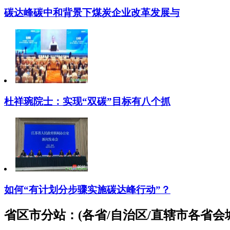
碳达峰碳中和背景下煤炭企业改革发展与
杜祥琬院士：实现“双碳”目标有八个抓
如何“有计划分步骤实施碳达峰行动”？
省区市分站：(各省/自治区/直辖市各省