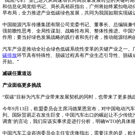
“我国汽车产业已进入从高速增长向高质量发展转型的关键时
和信息化局党组书记、局长高裕跃指出，广州将始终紧扣电动
早布局，全力推进产业低碳绿色发展，共同为我国如期实现碳
中国能源汽车传播集团有限公司党委书记、董事长、总编辑兼
强前瞻性思考、全局性谋划、战略性布局、整体性推进。中国
作用；要当好绿色发展战略的践行者和先行者，推动能源结构
汽车产业是推动全社会绿色低碳系统性变革的关键产业之一。
碳排放
环节具有特殊性、脱碳过程具有产业生态引导性、脱碳
开始。”
减碳任重道远
产业面临更多挑战
“双碳”目标为汽车产业带来发展契机的同时，也带来了更多挑
今年9月13日，欧盟委员会主席冯德莱恩宣布，对中国电动汽
列。国际贸易正在发生巨变，中国汽车出口的崛起让不少传统汽
调查’的言论，我们应该实事求是进行分析，明确WTO的具体
中国汽车工业咨询委员会主任安庆衡指出，需要注意的是，欧