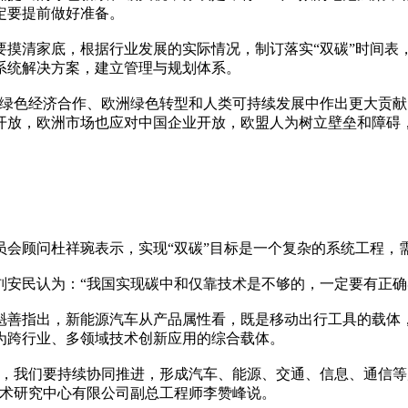
定要提前做好准备。
要摸清家底，根据行业发展的实际情况，制订落实“双碳”时间表
系统解决方案，建立管理与规划体系。
在绿色经济合作、欧洲绿色转型和人类可持续发展中作出更大贡献
开放，欧洲市场也应对中国企业开放，欧盟人为树立壁垒和障碍
员会顾问杜祥琬表示，实现“双碳”目标是一个复杂的系统工程，
刘安民认为：“我国实现碳中和仅靠技术是不够的，一定要有正确
魁善指出，新能源汽车从产品属性看，既是移动出行工具的载体
为跨行业、多领域技术创新应用的综合载体。
点，我们要持续协同推进，形成汽车、能源、交通、信息、通信
技术研究中心有限公司副总工程师李赞峰说。