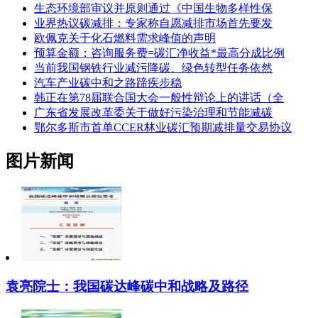
生态环境部审议并原则通过《中国生物多样性保
业界热议碳减排：专家称自愿减排市场首先要发
欧佩克关于化石燃料需求峰值的声明
预算金额：咨询服务费=碳汇净收益*最高分成比例
当前我国钢铁行业减污降碳、绿色转型任务依然
汽车产业碳中和之路蹄疾步稳
韩正在第78届联合国大会一般性辩论上的讲话（全
广东省发展改革委关于做好污染治理和节能减碳
鄂尔多斯市首单CCER林业碳汇预期减排量交易协议
图片新闻
袁亮院士：我国碳达峰碳中和战略及路径