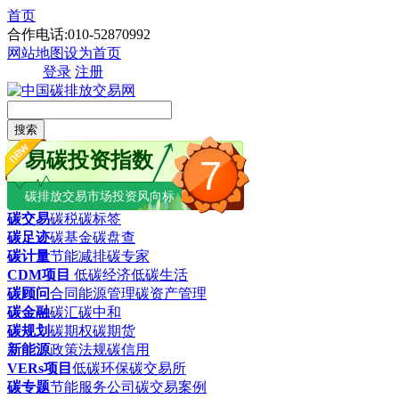
首页
合作电话:010-52870992
网站地图
设为首页
登录
注册
搜索
易碳投资指数
7
碳排放交易市场投资风向标
碳交易
碳税
碳标签
碳足迹
碳基金
碳盘查
碳计量
节能减排
碳专家
CDM项目
低碳经济
低碳生活
碳顾问
合同能源管理
碳资产管理
碳金融
碳汇
碳中和
碳规划
碳期权
碳期货
新能源
政策法规
碳信用
VERs项目
低碳环保
碳交易所
碳专题
节能服务公司
碳交易案例