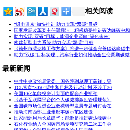
相关阅读
“绿电进京”加快推进 助力实现“双碳”目标
国家发展改革委主任郑栅洁：积极稳妥推进碳达峰碳中和
助力实现“双碳”目标，能源企业迈向“绿色未来”
构建新型电力系统 助力实现“双碳”目标
《德州市碳达峰工作方案》将进一步健全完善碳达峰碳中和“
助力“双碳”目标实现，汽车行业如何推动全生命周期碳减
最新新闻
中共中央政治局常委、国务院副总理丁薛祥：采
TCL官宣“3050”碳中和目标及行动计划 不晚于20
美国10亿氢能投资计划面临配套产业瓶颈
《基于互联网平台的个人碳减排激励管理规范》
全国碳市场促进企业低碳转型发展专题研讨会在
推动海南西部工业走廊零碳示范区建设
国家能源局局长章建华：能源是推进碳达峰碳中
石化行业纳入全国碳市场专项研究第二次工作会