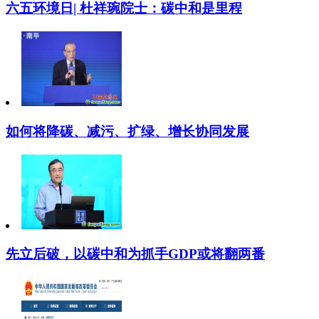
六五环境日| 杜祥琬院士：碳中和是里程
如何将降碳、减污、扩绿、增长协同发展
先立后破，以碳中和为抓手GDP或将翻两番