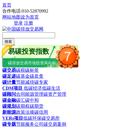
首页
合作电话:010-52870992
网站地图
设为首页
登录
注册
搜索
易碳投资指数
7
碳排放交易市场投资风向标
碳交易
碳税
碳标签
碳足迹
碳基金
碳盘查
碳计量
节能减排
碳专家
CDM项目
低碳经济
低碳生活
碳顾问
合同能源管理
碳资产管理
碳金融
碳汇
碳中和
碳规划
碳期权
碳期货
新能源
政策法规
碳信用
VERs项目
低碳环保
碳交易所
碳专题
节能服务公司
碳交易案例