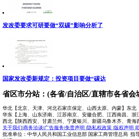
发改委要求可研要做“双碳”影响分析了
国家发改委新规定：投资项目要做“碳达
省区市分站：(各省/自治区/直辖市各省
华北【北京、天津、河北石家庄保定、山西太原、内蒙】
东北
华东【上海、山东济南、江苏南京、安徽合肥、江西南昌、浙
西北【陕西西安、甘肃兰州、宁夏银川、新疆乌鲁木齐、青海
关于我们
|
商务洽谈
|
广告服务
|
免责声明
|
隐私权政策
|
版权声明
|
批准单位：中华人民共和国工业信息部 国家工商管理总局 指导