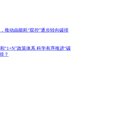
，推动由能耗“双控”逐步转向碳排
1+N”政策体系 科学有序推进“碳
排？