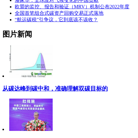
潘家华：全球应对气候变化的中国贡献
欧盟的监控、报告和验证（MRV）机制公布2022年度
全国首笔组合式碳资产回购交易正式落地
“航运碳税”引争议，它到底该不该收？
图片新闻
从碳达峰到碳中和，准确理解双碳目标的