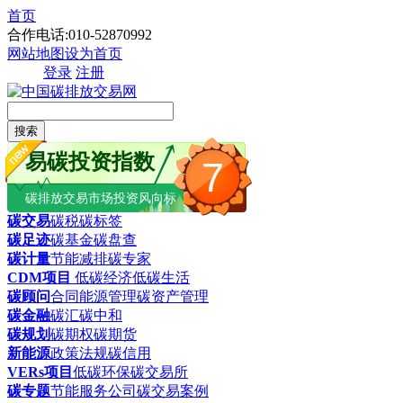
首页
合作电话:010-52870992
网站地图
设为首页
登录
注册
搜索
易碳投资指数
7
碳排放交易市场投资风向标
碳交易
碳税
碳标签
碳足迹
碳基金
碳盘查
碳计量
节能减排
碳专家
CDM项目
低碳经济
低碳生活
碳顾问
合同能源管理
碳资产管理
碳金融
碳汇
碳中和
碳规划
碳期权
碳期货
新能源
政策法规
碳信用
VERs项目
低碳环保
碳交易所
碳专题
节能服务公司
碳交易案例