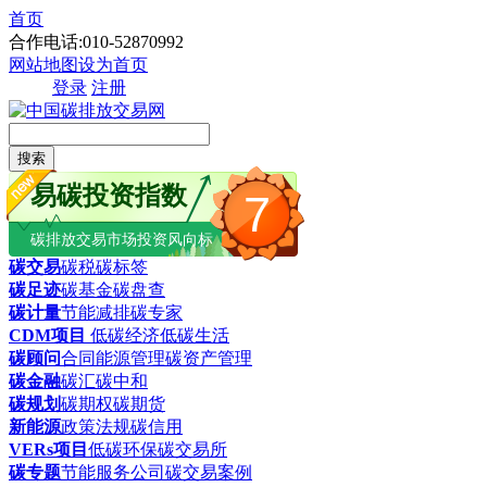
首页
合作电话:010-52870992
网站地图
设为首页
登录
注册
搜索
易碳投资指数
7
碳排放交易市场投资风向标
碳交易
碳税
碳标签
碳足迹
碳基金
碳盘查
碳计量
节能减排
碳专家
CDM项目
低碳经济
低碳生活
碳顾问
合同能源管理
碳资产管理
碳金融
碳汇
碳中和
碳规划
碳期权
碳期货
新能源
政策法规
碳信用
VERs项目
低碳环保
碳交易所
碳专题
节能服务公司
碳交易案例