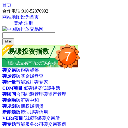
首页
合作电话:010-52870992
网站地图
设为首页
登录
注册
搜索
易碳投资指数
7
碳排放交易市场投资风向标
碳交易
碳税
碳标签
碳足迹
碳基金
碳盘查
碳计量
节能减排
碳专家
CDM项目
低碳经济
低碳生活
碳顾问
合同能源管理
碳资产管理
碳金融
碳汇
碳中和
碳规划
碳期权
碳期货
新能源
政策法规
碳信用
VERs项目
低碳环保
碳交易所
碳专题
节能服务公司
碳交易案例