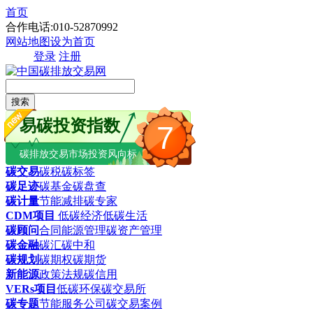
首页
合作电话:010-52870992
网站地图
设为首页
登录
注册
搜索
易碳投资指数
7
碳排放交易市场投资风向标
碳交易
碳税
碳标签
碳足迹
碳基金
碳盘查
碳计量
节能减排
碳专家
CDM项目
低碳经济
低碳生活
碳顾问
合同能源管理
碳资产管理
碳金融
碳汇
碳中和
碳规划
碳期权
碳期货
新能源
政策法规
碳信用
VERs项目
低碳环保
碳交易所
碳专题
节能服务公司
碳交易案例