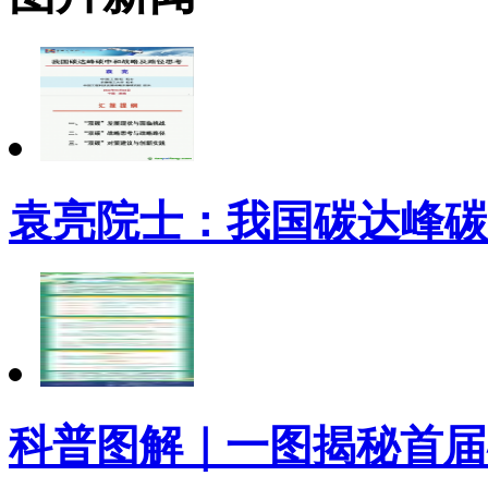
袁亮院士：我国碳达峰碳
科普图解｜一图揭秘首届