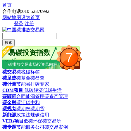
首页
合作电话:010-52870992
网站地图
设为首页
登录
注册
搜索
易碳投资指数
7
碳排放交易市场投资风向标
碳交易
碳税
碳标签
碳足迹
碳基金
碳盘查
碳计量
节能减排
碳专家
CDM项目
低碳经济
低碳生活
碳顾问
合同能源管理
碳资产管理
碳金融
碳汇
碳中和
碳规划
碳期权
碳期货
新能源
政策法规
碳信用
VERs项目
低碳环保
碳交易所
碳专题
节能服务公司
碳交易案例