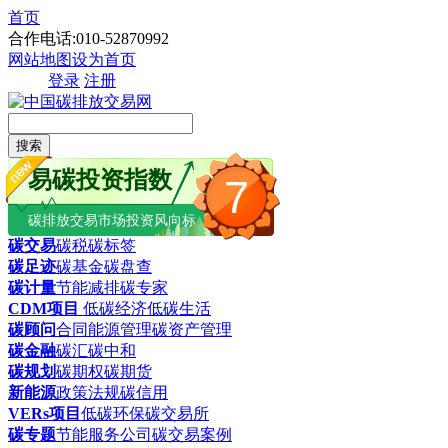
首页
合作电话:010-52870992
网站地图
设为首页
登录
注册
搜索
易碳投资指数
7
碳排放交易市场投资风向标
碳交易
碳税
碳标签
碳足迹
碳基金
碳盘查
碳计量
节能减排
碳专家
CDM项目
低碳经济
低碳生活
碳顾问
合同能源管理
碳资产管理
碳金融
碳汇
碳中和
碳规划
碳期权
碳期货
新能源
政策法规
碳信用
VERs项目
低碳环保
碳交易所
碳专题
节能服务公司
碳交易案例