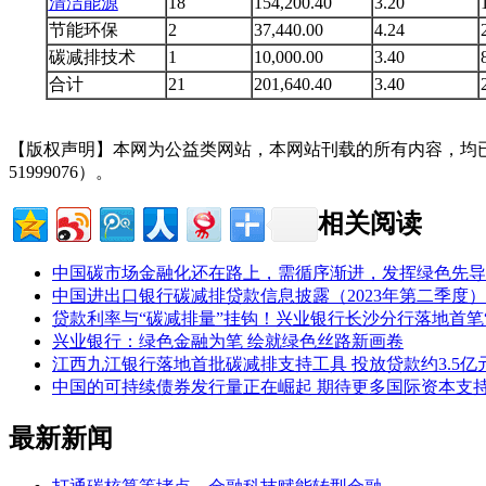
清洁能源
18
154,200.40
3.20
节能环保
2
37,440.00
4.24
碳减排技术
1
10,000.00
3.40
合计
21
201,640.40
3.40
【版权声明】本网为公益类网站，本网站刊载的所有内容，均
51999076）。
相关阅读
中国碳市场金融化还在路上，需循序渐进，发挥绿色先导
中国进出口银行碳减排贷款信息披露（2023年第二季度）
贷款利率与“碳减排量”挂钩！兴业银行长沙分行落地首笔
兴业银行：绿色金融为笔 绘就绿色丝路新画卷
江西九江银行落地首批碳减排支持工具 投放贷款约3.5亿
中国的可持续债券发行量正在崛起 期待更多国际资本支
最新新闻