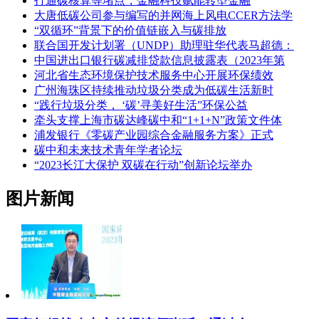
打通碳核算等堵点，金融科技赋能转型金融
大唐低碳公司参与编写的并网海上风电CCER方法学
“双循环”背景下的价值链嵌入与碳排放
联合国开发计划署（UNDP）助理驻华代表马超德：
中国进出口银行碳减排贷款信息披露表（2023年第
河北省生态环境保护技术服务中心开展环保绩效
广州海珠区持续推动垃圾分类成为低碳生活新时
“践行垃圾分类， ‘碳’寻美好生活”环保公益
牵头支撑上海市碳达峰碳中和“1+1+N”政策文件体
浦发银行《零碳产业园综合金融服务方案》正式
碳中和未来技术青年学者论坛
“2023长江大保护 双碳在行动”创新论坛举办
图片新闻