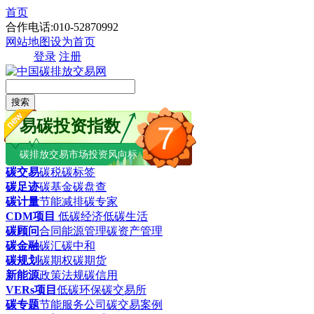
首页
合作电话:010-52870992
网站地图
设为首页
登录
注册
搜索
易碳投资指数
7
碳排放交易市场投资风向标
碳交易
碳税
碳标签
碳足迹
碳基金
碳盘查
碳计量
节能减排
碳专家
CDM项目
低碳经济
低碳生活
碳顾问
合同能源管理
碳资产管理
碳金融
碳汇
碳中和
碳规划
碳期权
碳期货
新能源
政策法规
碳信用
VERs项目
低碳环保
碳交易所
碳专题
节能服务公司
碳交易案例