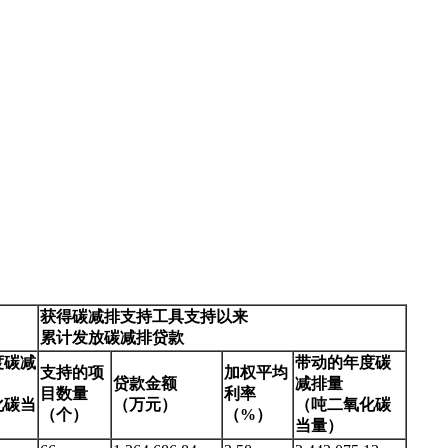
获得碳减排支持工具支持以来
累计发放碳减排贷款
度碳减
带动的年度碳
支持的项
加权平均
贷款金额
减排量
目数量
利率
化碳当
（万元）
（吨二氧化碳
（个）
（%）
当量）