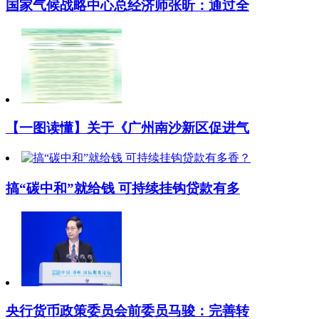
国家气候战略中心总经济师张昕：通过全
【一图读懂】关于《广州南沙新区促进气
搞“碳中和”就给钱 可持续挂钩贷款有多
央行货币政策委员会前委员马骏：完善转