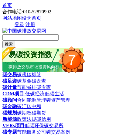
首页
合作电话:010-52870992
网站地图
设为首页
登录
注册
搜索
易碳投资指数
7
碳排放交易市场投资风向标
碳交易
碳税
碳标签
碳足迹
碳基金
碳盘查
碳计量
节能减排
碳专家
CDM项目
低碳经济
低碳生活
碳顾问
合同能源管理
碳资产管理
碳金融
碳汇
碳中和
碳规划
碳期权
碳期货
新能源
政策法规
碳信用
VERs项目
低碳环保
碳交易所
碳专题
节能服务公司
碳交易案例