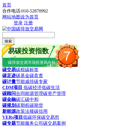
首页
合作电话:010-52870992
网站地图
设为首页
登录
注册
搜索
易碳投资指数
7
碳排放交易市场投资风向标
碳交易
碳税
碳标签
碳足迹
碳基金
碳盘查
碳计量
节能减排
碳专家
CDM项目
低碳经济
低碳生活
碳顾问
合同能源管理
碳资产管理
碳金融
碳汇
碳中和
碳规划
碳期权
碳期货
新能源
政策法规
碳信用
VERs项目
低碳环保
碳交易所
碳专题
节能服务公司
碳交易案例