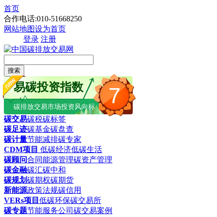
首页
合作电话:010-51668250
网站地图
设为首页
登录
注册
搜索
易碳投资指数
7
碳排放交易市场投资风向标
碳交易
碳税
碳标签
碳足迹
碳基金
碳盘查
碳计量
节能减排
碳专家
CDM项目
低碳经济
低碳生活
碳顾问
合同能源管理
碳资产管理
碳金融
碳汇
碳中和
碳规划
碳期权
碳期货
新能源
政策法规
碳信用
VERs项目
低碳环保
碳交易所
碳专题
节能服务公司
碳交易案例