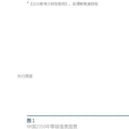
本*文`内/容/来/自:中-国-碳^
. c o m