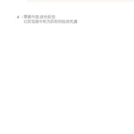
本*文`内/容/来/自:中-国-碳^
. c o m