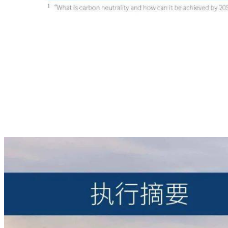
本+文`内.容.来.自：中`国`
fan g.com