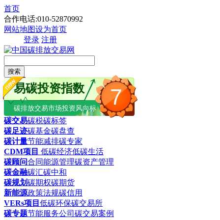
首页
合作电话:010-52870992
网站地图
设为首页
登录
注册
搜索
易碳投资指数
7
碳排放交易市场投资风向标
碳交易
碳税
碳标签
碳足迹
碳基金
碳盘查
碳计量
节能减排
碳专家
CDM项目
低碳经济
低碳生活
碳顾问
合同能源管理
碳资产管理
碳金融
碳汇
碳中和
碳规划
碳期权
碳期货
新能源
政策法规
碳信用
VERs项目
低碳环保
碳交易所
碳专题
节能服务公司
碳交易案例