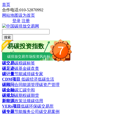
首页
合作电话:010-52870992
网站地图
设为首页
登录
注册
搜索
易碳投资指数
7
碳排放交易市场投资风向标
碳交易
碳税
碳标签
碳足迹
碳基金
碳盘查
碳计量
节能减排
碳专家
CDM项目
低碳经济
低碳生活
碳顾问
合同能源管理
碳资产管理
碳金融
碳汇
碳中和
碳规划
碳期权
碳期货
新能源
政策法规
碳信用
VERs项目
低碳环保
碳交易所
碳专题
节能服务公司
碳交易案例