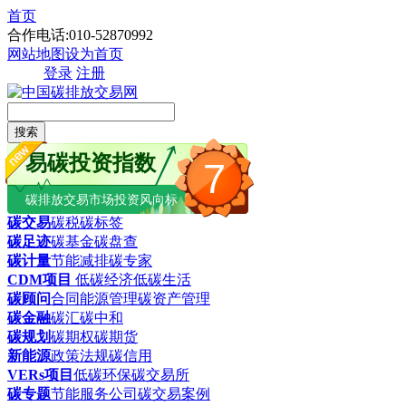
首页
合作电话:010-52870992
网站地图
设为首页
登录
注册
搜索
易碳投资指数
7
碳排放交易市场投资风向标
碳交易
碳税
碳标签
碳足迹
碳基金
碳盘查
碳计量
节能减排
碳专家
CDM项目
低碳经济
低碳生活
碳顾问
合同能源管理
碳资产管理
碳金融
碳汇
碳中和
碳规划
碳期权
碳期货
新能源
政策法规
碳信用
VERs项目
低碳环保
碳交易所
碳专题
节能服务公司
碳交易案例