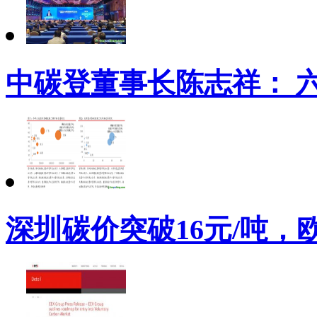
中碳登董事长陈志祥： 
深圳碳价突破16元/吨，