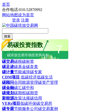
首页
合作电话:010-52870992
网站地图
设为首页
登录
注册
搜索
易碳投资指数
7
碳排放交易市场投资风向标
碳交易
碳税
碳标签
碳足迹
碳基金
碳盘查
碳计量
节能减排
碳专家
CDM项目
低碳经济
低碳生活
碳顾问
合同能源管理
碳资产管理
碳金融
碳汇
碳中和
碳规划
碳期权
碳期货
新能源
政策法规
碳信用
VERs项目
低碳环保
碳交易所
碳专题
节能服务公司
碳交易案例