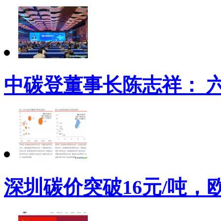
中碳登董事长陈志祥： 
深圳碳价突破16元/吨，