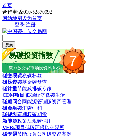
首页
合作电话:010-52870992
网站地图
设为首页
登录
注册
搜索
易碳投资指数
7
碳排放交易市场投资风向标
碳交易
碳税
碳标签
碳足迹
碳基金
碳盘查
碳计量
节能减排
碳专家
CDM项目
低碳经济
低碳生活
碳顾问
合同能源管理
碳资产管理
碳金融
碳汇
碳中和
碳规划
碳期权
碳期货
新能源
政策法规
碳信用
VERs项目
低碳环保
碳交易所
碳专题
节能服务公司
碳交易案例