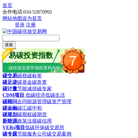
首页
合作电话:010-52870992
网站地图
设为首页
登录
注册
搜索
易碳投资指数
7
碳排放交易市场投资风向标
碳交易
碳税
碳标签
碳足迹
碳基金
碳盘查
碳计量
节能减排
碳专家
CDM项目
低碳经济
低碳生活
碳顾问
合同能源管理
碳资产管理
碳金融
碳汇
碳中和
碳规划
碳期权
碳期货
新能源
政策法规
碳信用
VERs项目
低碳环保
碳交易所
碳专题
节能服务公司
碳交易案例