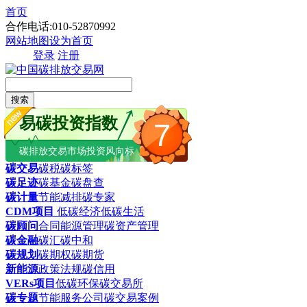
首页
合作电话:010-52870992
网站地图
设为首页
登录
注册
搜索
易碳投资指数
7
碳排放交易市场投资风向标
碳交易
碳税
碳标签
碳足迹
碳基金
碳盘查
碳计量
节能减排
碳专家
CDM项目
低碳经济
低碳生活
碳顾问
合同能源管理
碳资产管理
碳金融
碳汇
碳中和
碳规划
碳期权
碳期货
新能源
政策法规
碳信用
VERs项目
低碳环保
碳交易所
碳专题
节能服务公司
碳交易案例