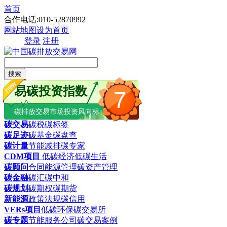
首页
合作电话:010-52870992
网站地图
设为首页
登录
注册
搜索
易碳投资指数
7
碳排放交易市场投资风向标
碳交易
碳税
碳标签
碳足迹
碳基金
碳盘查
碳计量
节能减排
碳专家
CDM项目
低碳经济
低碳生活
碳顾问
合同能源管理
碳资产管理
碳金融
碳汇
碳中和
碳规划
碳期权
碳期货
新能源
政策法规
碳信用
VERs项目
低碳环保
碳交易所
碳专题
节能服务公司
碳交易案例