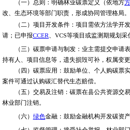
（一）总则
：明确林业碳票定义（依地方
改、生态环境等部门职责，形成协同管理格局
（二）项目开发条件
：项目需依方法学开
请；已申报
CCER
、
VCS
等项目或监测期规划采
（三）碳票申请与制发
：业主需提交申请
持有人、项目信息等，遗失损毁可补，权属变
（四）碳票应用
：鼓励单位、个人购碳票
案件可通过认购碳汇替代生态赔偿。
（五）交易及注销：
碳票在县公共资源交
林业部门注销。
（六）
绿色
金融：
鼓励金融机构开发碳资