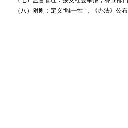
（七）监督管理：
接受社会举报，林业部
（八）附则：
定义“唯一性”，《办法》公布
本+文`内/容/来/自:中-国-碳-排-放-网-tan pai fang . com