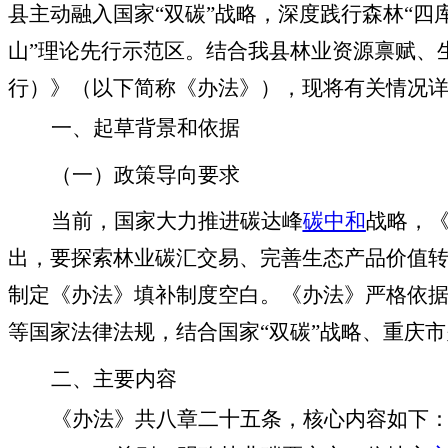
县主动融入国家“双碳”战略，深度践行森林“
山”理论先行示范区。结合我县林业资源禀赋、
行）》（以下简称《办法》），现将有关情况
一、起草背景和依据
（一）政策导向要求
当前，国家大力推进碳达峰
碳中和
战略，
出，要探索林业碳汇交易、完善生态产品价值
制定《办法》填补制度空白。《办法》严格依
等国家法律法规，结合国家“双碳”战略、重庆
二、主要内容
本/文-内/容/来/自:中-国-碳-排-放-网-tan pai fang . com
《办法》共八章二十五条，核心内容如下