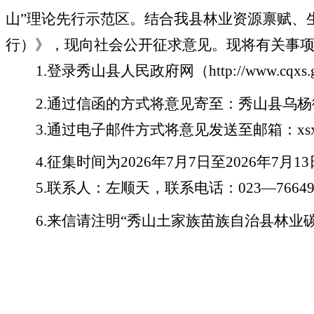
山
”
理论先行示范区。结合我县林业资源禀赋、
行）》
，
现向社会公开征求意见。现将有关事
1.
登录秀山县人民政府网（
http://www.cqxs.
2.
通过信函的方式将意见寄至：秀山县乌杨
3.
通过电子邮件方式将意见发送至邮箱：
xs
4.
征集时间为
2026
年
7
月
7
日至
2026
年
7
月
13
5.
联系人：左顺天，联系电话：
023
—
7664
6.
来信请注明“秀山土家族苗族自治县林业