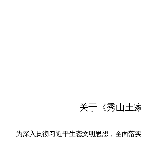
本+文+内.容.来.自：中`国`碳`排*放*交*易^网 t a np ai fan g.com
关于《秀山土
为深入贯彻习近平生态文明思想，全面落