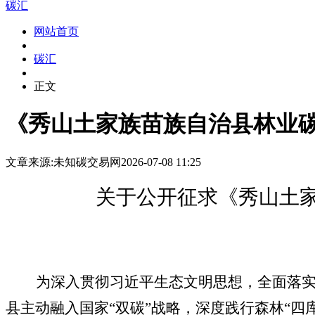
碳汇
网站首页
碳汇
正文
《秀山土家族苗族自治县林业
文章来源:未知
碳交易网
2026-07-08 11:25
关于公开征求《秀山土
本`文@内-容-来-自；中_国_碳排0放_交-易=网 t an pa ifa ng . c om
为深入贯彻习近平生态文明思想，全面落
县主动融入国家“双碳”战略，深度践行森林“四