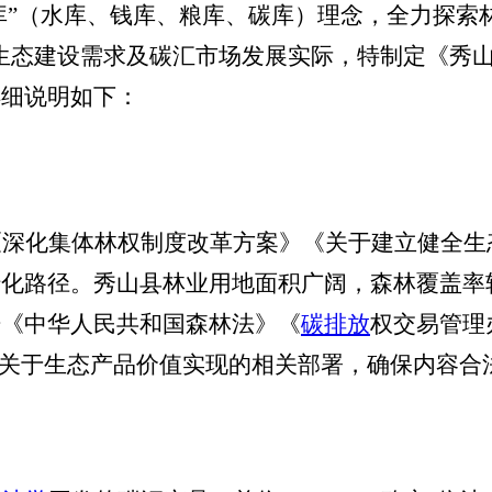
四库”（水库、钱库、粮库、碳库）理念，全力探索
生态建设需求及碳汇市场发展实际，特制定《秀
详细说明如下：
本/文-内/容/来/自:中-国-碳-排-放-网-tan pai fang . com
《深化集体林权制度改革方案》《关于建立健全生
转化路径。秀山县林业用地面积广阔，森林覆盖率
据《中华人民共和国森林法》《
碳排放
权交易管理
市关于生态产品价值实现的相关部署，确保内容合
：