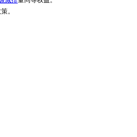
碳减排
量同等权益。
政策。