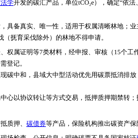
方法学
开发的碳汇产品，单位
tCO₂e
），确定“依法
。
本+文+内.容.来.自：中`国`碳`排*放*交*易^网 t a np ai fan g.com
发，具备真实、唯一性，适用于权属清晰林地；业
伐（抚育采伐除外）的林地不得申请。
表、权属证明等
7
类材料，经申报、审核（
15
个工
更需登记。
实现碳中和，县域大中型活动优先用碳票抵消排放
易中心以协议转让等方式交易，抵押质押期禁转；
产抵质押、
碳债券
等产品，保险机构推出碳资产保