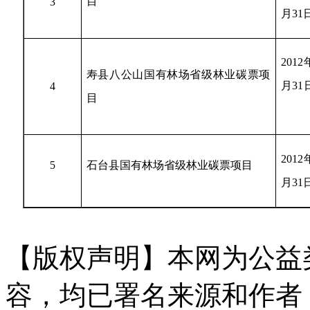
目
3
本`文@内-容-来-自；中^国_碳0排0放^
月
31
交-易=网 ta n pa i fa ng . co m
2012
寿县八公山国有林场省级林业碳票项
月
31
4
目
国-碳-排-
2012
5
石台县国有林场省级林业碳票项目
月
31
【版权声明】本网为公益
容，均已署名来源和作者