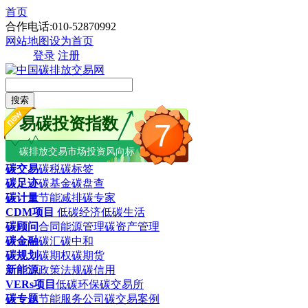
首页
合作电话:010-52870992
网站地图
设为首页
登录
注册
搜索
易碳投资指数
7
碳排放交易市场投资风向标
碳交易
碳税
碳标签
碳足迹
碳基金
碳盘查
碳计量
节能减排
碳专家
CDM项目
低碳经济
低碳生活
碳顾问
合同能源管理
碳资产管理
碳金融
碳汇
碳中和
碳规划
碳期权
碳期货
新能源
政策法规
碳信用
VERs项目
低碳环保
碳交易所
碳专题
节能服务公司
碳交易案例