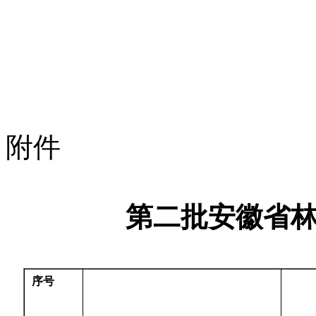
附件
第二批安徽省
序号
本@
文$内.容.