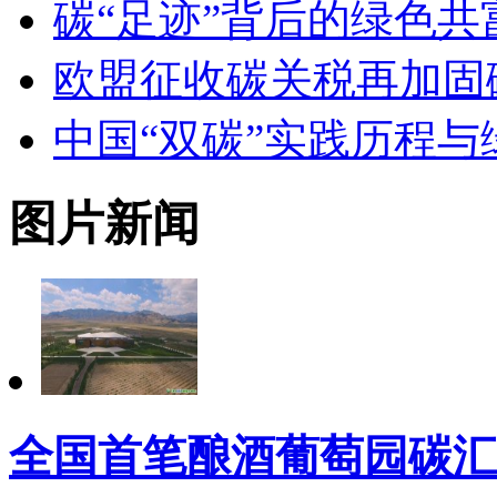
碳“足迹”背后的绿色共
欧盟征收碳关税再加固
中国“双碳”实践历程
图片新闻
全国首笔酿酒葡萄园碳汇