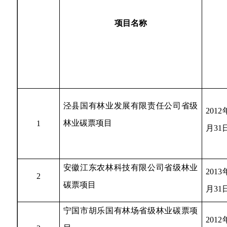
来.自：中`
项目名称
国`碳`排*
放^交*易^
网 t a np ai
fan g.c om
泾县国有林业发展有限责任公司省级
2012
林业碳票项目
1
本/文-内/容/来/自:中-国-碳-
月
31
排-放-网-tan pai fang . com
安徽江东农林科技有限公司省级林业
2013
2
碳票项目
月
31
宁国市胡乐国有林场省级林业碳票项
2012