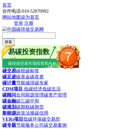
首页
合作电话:010-52870992
网站地图
设为首页
登录
注册
搜索
易碳投资指数
7
碳排放交易市场投资风向标
碳交易
碳税
碳标签
碳足迹
碳基金
碳盘查
碳计量
节能减排
碳专家
CDM项目
低碳经济
低碳生活
碳顾问
合同能源管理
碳资产管理
碳金融
碳汇
碳中和
碳规划
碳期权
碳期货
新能源
政策法规
碳信用
VERs项目
低碳环保
碳交易所
碳专题
节能服务公司
碳交易案例