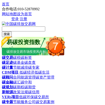
首页
合作电话:010-52870992
网站地图
设为首页
登录
注册
搜索
易碳投资指数
7
碳排放交易市场投资风向标
碳交易
碳税
碳标签
碳足迹
碳基金
碳盘查
碳计量
节能减排
碳专家
CDM项目
低碳经济
低碳生活
碳顾问
合同能源管理
碳资产管理
碳金融
碳汇
碳中和
碳规划
碳期权
碳期货
新能源
政策法规
碳信用
VERs项目
低碳环保
碳交易所
碳专题
节能服务公司
碳交易案例