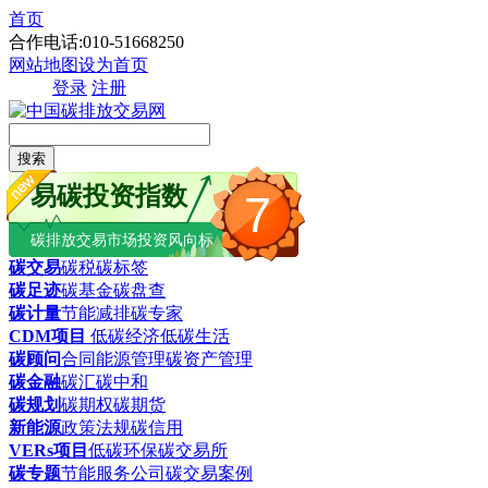
首页
合作电话:010-51668250
网站地图
设为首页
登录
注册
搜索
易碳投资指数
7
碳排放交易市场投资风向标
碳交易
碳税
碳标签
碳足迹
碳基金
碳盘查
碳计量
节能减排
碳专家
CDM项目
低碳经济
低碳生活
碳顾问
合同能源管理
碳资产管理
碳金融
碳汇
碳中和
碳规划
碳期权
碳期货
新能源
政策法规
碳信用
VERs项目
低碳环保
碳交易所
碳专题
节能服务公司
碳交易案例