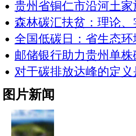
贵州省铜仁市沿河土家
森林碳汇扶贫：理论、
全国低碳日：省生态环
邮储银行助力贵州单株
对于碳排放达峰的定义
图片新闻