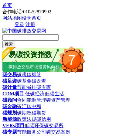
首页
合作电话:010-52870992
网站地图
设为首页
登录
注册
搜索
易碳投资指数
7
碳排放交易市场投资风向标
碳交易
碳税
碳标签
碳足迹
碳基金
碳盘查
碳计量
节能减排
碳专家
CDM项目
低碳经济
低碳生活
碳顾问
合同能源管理
碳资产管理
碳金融
碳汇
碳中和
碳规划
碳期权
碳期货
新能源
政策法规
碳信用
VERs项目
低碳环保
碳交易所
碳专题
节能服务公司
碳交易案例