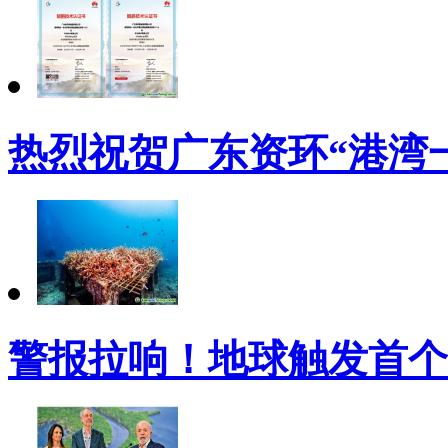
热烈祝贺广东资环“港湾
警报拉响！地球触发首个