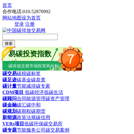
首页
合作电话:010-52870992
网站地图
设为首页
登录
注册
搜索
易碳投资指数
7
碳排放交易市场投资风向标
碳交易
碳税
碳标签
碳足迹
碳基金
碳盘查
碳计量
节能减排
碳专家
CDM项目
低碳经济
低碳生活
碳顾问
合同能源管理
碳资产管理
碳金融
碳汇
碳中和
碳规划
碳期权
碳期货
新能源
政策法规
碳信用
VERs项目
低碳环保
碳交易所
碳专题
节能服务公司
碳交易案例