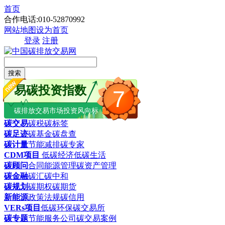
首页
合作电话:010-52870992
网站地图
设为首页
登录
注册
搜索
易碳投资指数
7
碳排放交易市场投资风向标
碳交易
碳税
碳标签
碳足迹
碳基金
碳盘查
碳计量
节能减排
碳专家
CDM项目
低碳经济
低碳生活
碳顾问
合同能源管理
碳资产管理
碳金融
碳汇
碳中和
碳规划
碳期权
碳期货
新能源
政策法规
碳信用
VERs项目
低碳环保
碳交易所
碳专题
节能服务公司
碳交易案例