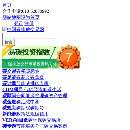
首页
合作电话:010-52870992
网站地图
设为首页
登录
注册
搜索
易碳投资指数
7
碳排放交易市场投资风向标
碳交易
碳税
碳标签
碳足迹
碳基金
碳盘查
碳计量
节能减排
碳专家
CDM项目
低碳经济
低碳生活
碳顾问
合同能源管理
碳资产管理
碳金融
碳汇
碳中和
碳规划
碳期权
碳期货
新能源
政策法规
碳信用
VERs项目
低碳环保
碳交易所
碳专题
节能服务公司
碳交易案例