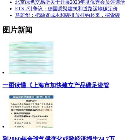
北京绿色交易所关于开展2023年度优秀会员评选活
ETS 2引争议：德国质疑建筑和道路运输碳定价
马蔚华：把融资成本和碳排放挂钩起来，探索碳
图片新闻
一图读懂《上海市加快建立产品碳足迹管
到2060年全球气候变化或致经济损失24.7万