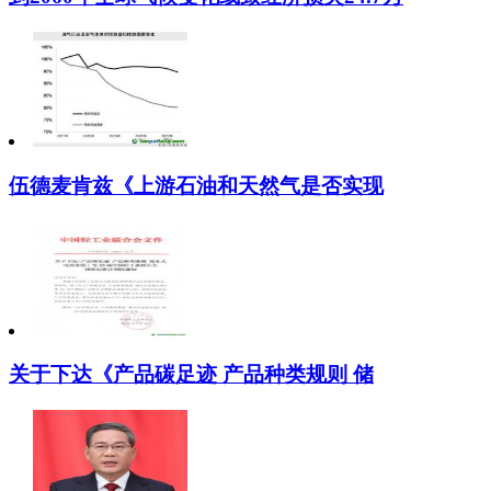
伍德麦肯兹《上游石油和天然气是否实现
关于下达《产品碳足迹 产品种类规则 储