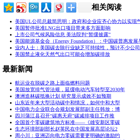
相关阅读
美国UL公司总裁简思明：政府和企业应齐心协力以实现
美国暂停批准LNG出口项目带来多方面影响
上市公司气候风险信息 美法院判“暂缓披露”
美国能源基金会（Energy Foundation）：中国碳普
业内人士：美国碳去除行业缺乏可持续性，预计不少公司
美国禁止液化天然气出口可能会增加碳排放
最新新闻
航运业在脱碳之路上面临燃料问题
美国放宽排气管法规，延缓电动汽车转型至2030年
澳洲造林碳抵换计划 研究显示成效不如预期
山东近年来大型活动碳中和情况，如何中和大型
中国电力企业联合会规划发展部副主任韩放：博
四川蒲江县召开“碳惠天府”碳减排项目工作推
全国首个零碳建筑地方标准——《雄安新区零碳
生态环境部副部长赵英民在中国发展高层论坛2
周小川：亚洲迈向电力零碳需要更明确的激励约