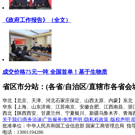
《政府工作报告》（全文）
成交价格75元一吨 全国首单！基于生物质
省区市分站：(各省/自治区/直辖市各省
华北【北京、天津、河北石家庄保定、山西太原、内蒙】
东北
华东【上海、山东济南、江苏南京、安徽合肥、江西南昌、浙
西北【陕西西安、甘肃兰州、宁夏银川、新疆乌鲁木齐、青海
关于我们
|
商务洽谈
|
广告服务
|
免责声明
|
隐私权政策
|
版权声明
|
批准单位：中华人民共和国工业信息部 国家工商管理总局 指导
电话：13001194286