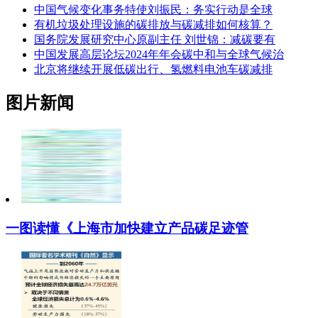
中国气候变化事务特使刘振民：务实行动是全球
有机垃圾处理设施的碳排放与碳减排如何核算？
国务院发展研究中心原副主任 刘世锦：减碳要有
中国发展高层论坛2024年年会碳中和与全球气候治
北京将继续开展低碳出行、氢燃料电池车碳减排
图片新闻
一图读懂《上海市加快建立产品碳足迹管