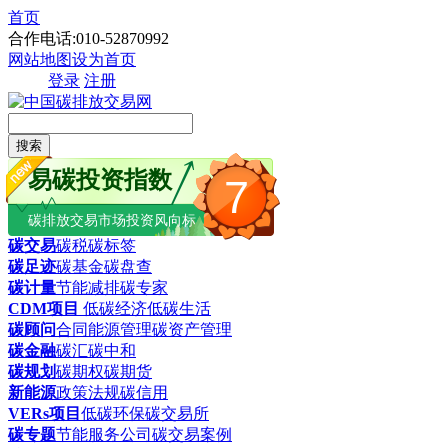
首页
合作电话:010-52870992
网站地图
设为首页
登录
注册
搜索
易碳投资指数
7
碳排放交易市场投资风向标
碳交易
碳税
碳标签
碳足迹
碳基金
碳盘查
碳计量
节能减排
碳专家
CDM项目
低碳经济
低碳生活
碳顾问
合同能源管理
碳资产管理
碳金融
碳汇
碳中和
碳规划
碳期权
碳期货
新能源
政策法规
碳信用
VERs项目
低碳环保
碳交易所
碳专题
节能服务公司
碳交易案例