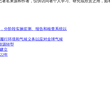
已署名来源和作者，仅供访问者个人学习、研究或欣赏之用，如
施，分阶段实施监测、报告和核查系统以
履行环境和气候义务以应对全球气候
能源转型
快建立
22年