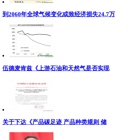
到2060年全球气候变化或致经济损失24.7万
伍德麦肯兹《上游石油和天然气是否实现
关于下达《产品碳足迹 产品种类规则 储