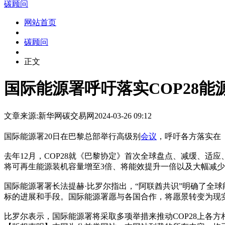
碳顾问
网站首页
碳顾问
正文
国际能源署呼吁落实COP28能
文章来源:新华网
碳交易网
2024-03-26 09:12
国际能源署20日在巴黎总部举行高级别
会议
，呼吁各方落实在《
去年12月，COP28就《巴黎协定》首次全球盘点、减缓、适
将可再生能源装机容量增至3倍、将能效提升一倍以及大幅减
国际能源署署长法提赫·比罗尔指出，“阿联酋共识”明确了全
标的进展和手段。国际能源署愿与各国合作，将愿景转变为现
比罗尔表示，国际能源署将采取多项举措来推动COP28上各