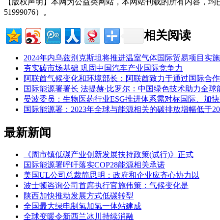
【版权声明】本网为公益类网站，本网站刊载的所有内容，均
51999076）。
相关阅读
2024年内乌兹别克斯坦将推进温室气体国际贸易项目实
夯实碳市场基础 巩固中国汽车产业国际竞争力
阿联酋气候变化和环境部长：阿联酋致力于通过国际合作
国际能源署署长 法提赫·比罗尔：中国绿色技术助力全球
晏波委员：生物医药行业ESG推进体系需对标国际、加
国际能源署：2023年全球与能源相关的碳排放增幅低于20
最新新闻
《周市镇低碳产业创新发展扶持政策(试行)》正式
国际能源署呼吁落实COP28能源相关承诺
美国UL公司总裁简思明：政府和企业应齐心协力以
波士顿咨询公司首席执行官施伟策：气候变化是
陕西加快推动发展方式低碳转型
全国最大绿电制氢加氢一体站建成
全球变暖令新西兰冰川持续消融