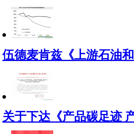
伍德麦肯兹《上游石油和
关于下达《产品碳足迹 