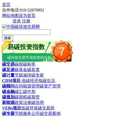
首页
合作电话:010-52870992
网站地图
设为首页
登录
注册
搜索
易碳投资指数
7
碳排放交易市场投资风向标
碳交易
碳税
碳标签
碳足迹
碳基金
碳盘查
碳计量
节能减排
碳专家
CDM项目
低碳经济
低碳生活
碳顾问
合同能源管理
碳资产管理
碳金融
碳汇
碳中和
碳规划
碳期权
碳期货
新能源
政策法规
碳信用
VERs项目
低碳环保
碳交易所
碳专题
节能服务公司
碳交易案例